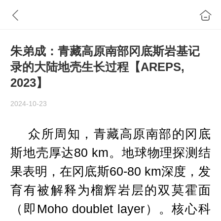
朱弟成：青藏高原南部冈底斯岩基记
录的大陆地壳生长过程【AREPS,
2023】
2024-10-23
众所周知，青藏高原南部的冈底
80 km
斯地壳厚达
。地球物理探测结
60-80 km
果表明，在冈底斯
深度，发
育有被解释为榴辉岩层的双莫霍面
Moho doublet layer
（即
）。核心科