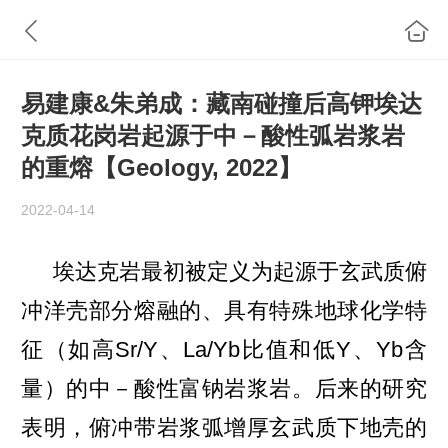
易建康&朱弟成：藏南碰撞后高钾埃达
克质花岗岩起源于中－酸性弧岩浆岩
的重熔【Geology, 2022】
2022-04-14
埃达克岩最初被定义为起源于玄武质俯
冲洋壳部分熔融的、具有特殊地球化学特
征（如高
Sr/Y
、
La/Yb
比值和低
Y
、
Yb
含
量）的中
－
酸性
富钠岩浆
岩。后来的研究
表明，俯冲带岩浆弧增厚玄武质下地壳的