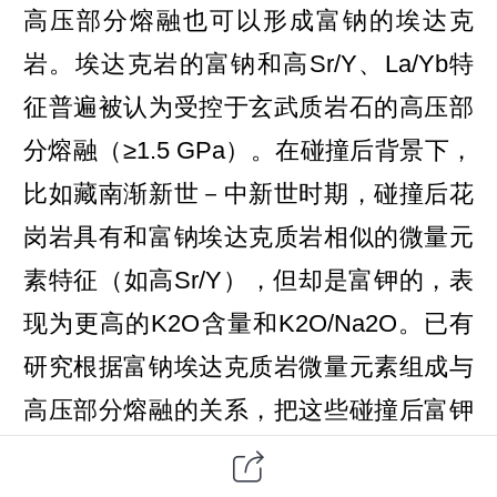
高压部分熔融也可以形成富钠的埃达克
岩。埃达克岩的富钠和高
Sr/Y、La/Yb
特
征普遍被认为受控于玄武质岩石的高压部
分熔融
（
≥1.5 GPa
）
。在碰撞后背景下，
比如藏南渐新世
－
中新世时期，碰撞后花
岗岩具有和富钠埃达克质岩相似的微量元
素特征（如高
Sr/Y
），但却是富钾的，表
现为更高的
K2O
含量和
K2O/Na2O
。已有
研究根据富钠埃达克质岩微量元素组成与
高压部分熔融的关系，把这些碰撞后富钾
埃达克质岩石归因于深部地壳的高压部分
熔融，并用于指示增厚地壳和地壳厚度。