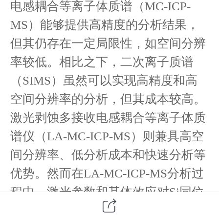
电感耦合等离子体质谱（MC-ICP-
MS）
能够
提供高精度的分析结果，
但其仍存在
一定
局限性，如空间分辨
率较低。
相比之下，
二次离子质谱
（SIMS）虽
然
可以
实现
高精度和高
空间分辨率的
分析
，但其成本较高。
激光剥蚀多接收电感耦合等离子体质
谱仪（LA-MC-ICP-MS）
则兼具
高空
间分辨率、低分析成本
和快速分析
等
优势。
然而
在LA-MC-ICP-MS分析
过
程
中，激光参数和基体效应对Si同位
素分析的影响仍未完全解决。
此外，