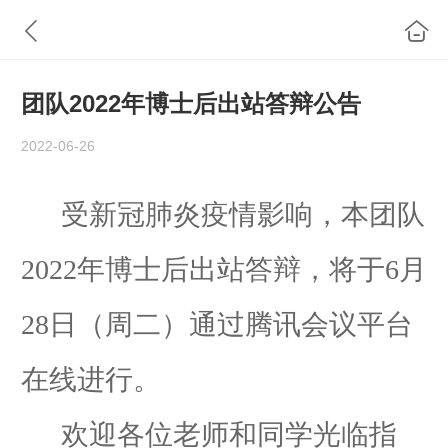
团队2022年博士后出站答辩公告
2022-06-26
受新冠肺炎疫情影响，本团队
2022年博士后出站答辩，将于6月
28日（周二）通过腾讯会议平台
在线进行。
欢迎各位老师和同学光临指